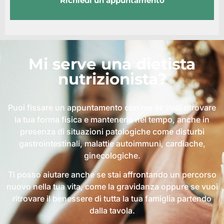
Richiedi un appuntamento
Mi serve una dietista
nutrizionista?
Puoi fissare un appuntamento con me se vuoi ritrovare
la tua forma fisica e mantenerla nel tempo, anche in
presenza di situazioni patologiche come disturbi
gastrointestinali, malattie autoimmuni, cardiache,
ginecologiche.
Ti posso aiutare anche se stai affrontando un percorso
nuovo nella tua vita, come la gravidanza oppure se vuoi
ritrovare il benessere di tutta la tua famiglia partendo
dalla tavola.