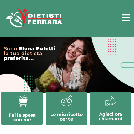
Sono
Elena Poletti
la tua dietista
preferita...
Agisci ora
Le mie ricette
Fai la spesa
chiamami
per te
con me