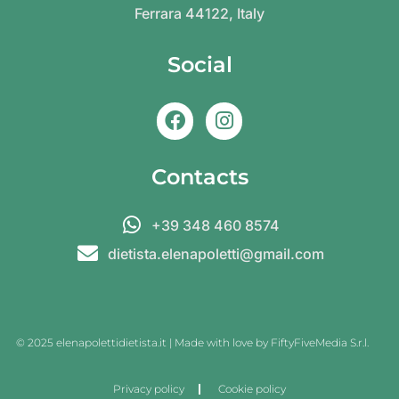
Ferrara 44122, Italy
Social
Contacts
+39 348 460 8574
dietista.elenapoletti@gmail.com
© 2025 elenapolettidietista.it | Made with love by
FiftyFiveMedia S.r.l.
Privacy policy
Cookie policy